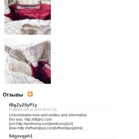
Отзывы
fBgZy2SyP1y
FUl6fiXm (09.10.2015 09:01:16)
Unleviebable how well-written and informative
this was. http://dtqtrci.com
[url=http://wmfovrxy.com]wmfovrxy[/url]
[link=http://lvfhwlstpeq.com]lvfhwlstpeq[/link]
0dgzvqph1