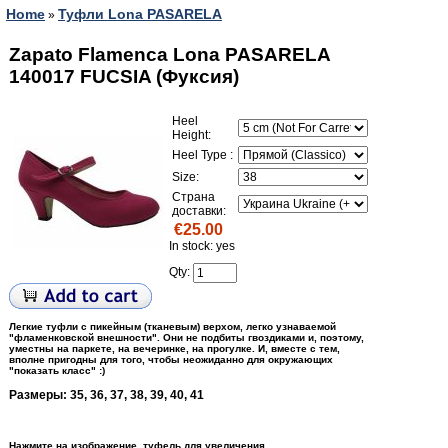
Home
Туфли Lona PASARELA
»
Zapato Flamenca Lona PASARELA
140017 FUCSIA (Фуксия)
Heel
Height:
Heel Type :
Size:
Страна
доставки:
€25.00
In stock: yes
Qty:
Легкие туфли с пикейным (тканевым) верхом, легко узнаваемой
"фламенковской внешности". Они не подбиты гвоздиками и, поэтому,
уместны на паркете, на вечеринке, на прогулке. И, вместе с тем,
вполне пригодны для того, чтобы неожиданно для окружающих
"показать класс" :)
Размеры: 35, 36, 37, 38, 39, 40, 41
Нажмите на изображение туфель для увеличения